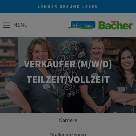
Zum
LÄNGER GESUND LEBEN
Inhalt
springen
MENU
VERKÄUFER (M/W/D)
TEILZEIT/VOLLZEIT
Karriere
Stellenanzeigen