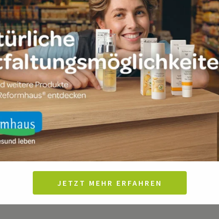
5727
rin:
a Schwedler
cht Düsseldorf, HRB 60773
53
JETZT MEHR ERFAHREN