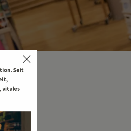
tion. Seit
it,
 vitales