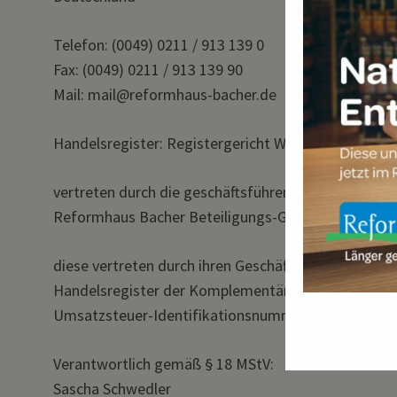
Telefon: (0049) 0211 / 913 139 0
Fax: (0049) 0211 / 913 139 90
Mail: mail@reformhaus-bacher.de
Handelsregister: Registergericht Wuppertal, HRA 2
vertreten durch die geschäftsführende Gesellschafte
Reformhaus Bacher Beteiligungs-Gesellschaft mbH
diese vertreten durch ihren Geschäftsführer: Sasch
Handelsregister der Komplementärin: Registergeri
Umsatzsteuer-Identifikationsnummer: DE1208104
Verantwortlich gemäß § 18 MStV:
Sascha Schwedler