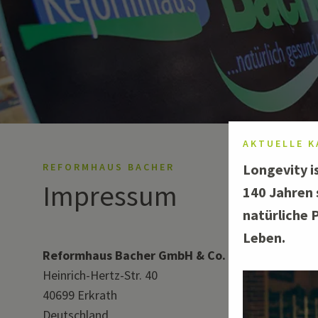
AKTUELLE K
REFORMHAUS BACHER
Longevity is
Impressum
140 Jahren 
natürliche 
Leben.
Reformhaus Bacher GmbH & Co. KG
Heinrich-Hertz-Str. 40
40699 Erkrath
Deutschland